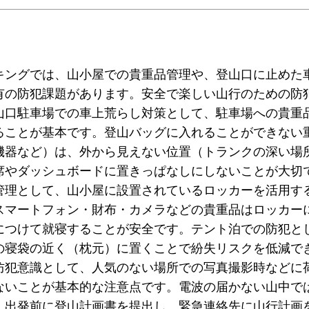
キングでは、山小屋での貴重品管理や、登山口に止めた
有の防犯課題があります。安全で楽しい山行のための防
山口駐車場での車上荒らし対策として、駐車場への貴重
ることが基本です。登山バッグに入れることができない
機器など）は、外から見えない位置（トランクの深い場
席やダッシュボードに置きっぱなしにしないことが大切
管理として、山小屋に設置されているロッカーを活用す
スマートフォン・財布・カメラなどの貴重品はロッカー
につけて就寝することが安全です。テント泊での防犯と
の寝袋の近く（枕元）に置くことで紛失リスクを低減で
防犯意識として、人気のない場所での写真撮影時などに
ないことが基本的な注意点です。電波の届かない山中で
、出発前に登山計画書を提出し、緊急連絡先に山行計画