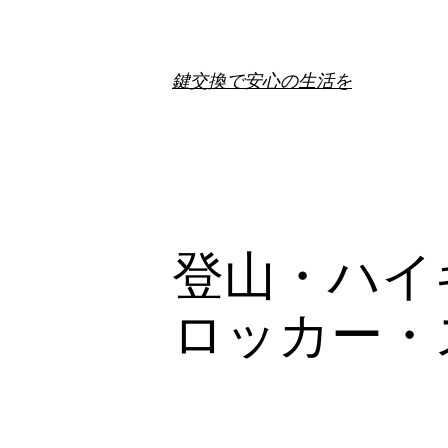
内
容
を
鍵交換で安心の生活を
ス
キ
ッ
プ
登山・ハイ
ロッカー・