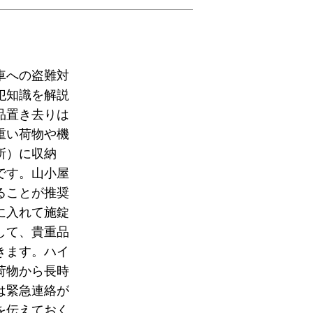
車への盗難対
犯知識を解説
品置き去りは
重い荷物や機
所）に収納
です。山小屋
ることが推奨
に入れて施錠
して、貴重品
きます。ハイ
荷物から長時
は緊急連絡が
を伝えておく