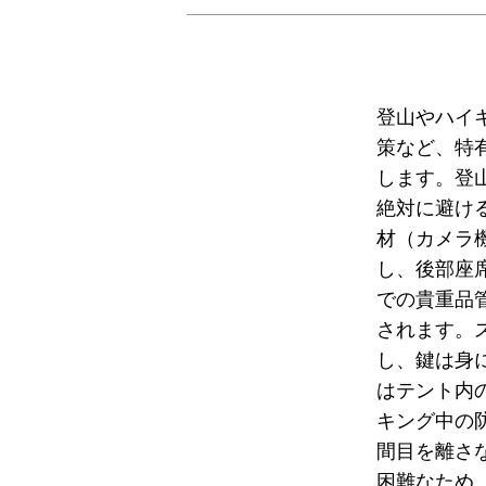
登山やハイ
策など、特
します。登
絶対に避け
材（カメラ
し、後部座
での貴重品
されます。
し、鍵は身
はテント内
キング中の
間目を離さ
困難なため